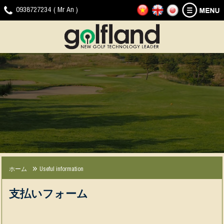
ホ
ゴ
ニ
ダ
ビ
ゴ
0938727234 ( Mr An )
ー
ル
ュ
ウ
デ
ル
ム
フ
ー
ン
オ
フ
シ
ス
ロ
ク
ラ
ミ
＆
ー
リ
ン
ュ
プ
ド
ッ
ド
レ
ロ
プ
へ
ー
モ
の
タ
ー
問
ー
シ
い
製
ョ
合
品
ン
わ
せ
JOYGOLF
G-
会
経
ニ
SMART+
SHOT
社
験
ュ
（ジ
SMART2（ジ
の
ー
ホーム
Useful information
ョ
ー
ニ
ス
イ
シ
ュ
＆
支払いフォーム
ゴ
ョ
ー
プ
ル
ッ
ス
ロ
フ
ト
モ