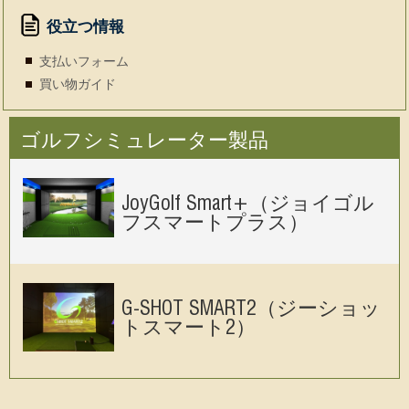
ス
ス
ー
マ
マ
シ
役立つ情報
ー
ー
ョ
支払いフォーム
ト
ト
ン
プ
2）
2013-
買い物ガイド
ラ
2018
ス）
ゴルフシミュレーター製品
JoyGolf Smart+（ジョイゴル
フスマートプラス）
G-SHOT SMART2（ジーショッ
トスマート2）