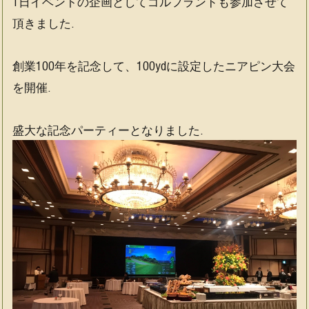
1日イベントの企画としてゴルフランドも参加させて
ス
ス
ー
マ
マ
シ
頂きました.
ー
ー
ョ
ト
ト
ン
プ
2）
2013-
創業100年を記念して、100ydに設定したニアピン大会
ラ
2018
を開催.
ス）
盛大な記念パーティーとなりました.