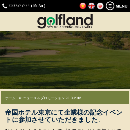
ホ
ゴ
ニ
ダ
ビ
ゴ
0938727234 ( Mr An )
ー
ル
ュ
ウ
デ
ル
ム
フ
ー
ン
オ
フ
シ
ス
ロ
ク
ラ
ミ
＆
ー
リ
ン
ュ
プ
ド
ッ
ド
レ
ロ
プ
へ
ー
モ
の
タ
ー
問
ー
シ
い
製
ョ
合
品
ン
わ
せ
JOYGOLF
G-
会
経
ニ
SMART+
SHOT
社
験
ュ
（ジ
SMART2（ジ
の
ー
ホーム
ニュース＆プロモーション 2013-2018
ョ
ー
ニ
ス
イ
シ
ュ
＆
帝国ホテル東京にて企業様の記念イベン
ゴ
ョ
ー
プ
トに参加させていただきました.
ル
ッ
ス
ロ
フ
ト
モ