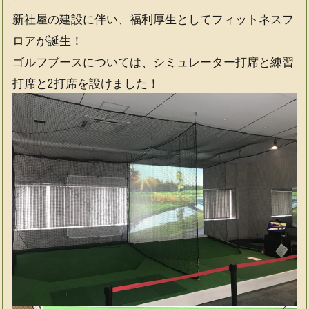
ス
ス
ー
マ
マ
シ
新社屋の建設に伴い、福利厚生としてフィットネスフ
ー
ー
ョ
ロアが誕生！
ト
ト
ン
ゴルフブースについては、シミュレーター打席と練習
プ
2）
2013-
ラ
2018
打席と2打席を設けました！
ス）