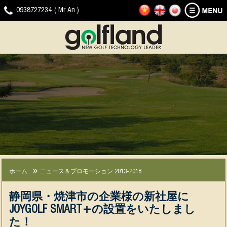
ホ
ゴ
ニ
ダ
ビ
ゴ
0938727234 ( Mr An )
ー
ル
ュ
ウ
デ
ル
ム
フ
ー
ン
オ
フ
シ
ス
ロ
ク
ラ
ミ
＆
ー
リ
ン
ュ
プ
ド
ッ
ド
レ
ロ
プ
へ
ー
モ
の
タ
ー
問
ー
シ
い
製
ョ
合
品
ン
わ
せ
JOYGOLF
G-
会
経
ニ
SMART+
SHOT
社
験
ュ
（ジ
SMART2（ジ
の
ー
ホーム
ニュース＆プロモーション 2013-2018
ョ
ー
ニ
ス
イ
シ
ュ
＆
静岡県・焼津市の企業様の新社屋に
ゴ
ョ
ー
プ
JOYGOLF SMART+の設置をいたしまし
ル
ッ
ス
ロ
フ
ト
モ
た！