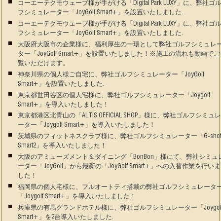
コーエーテクモウェーブ様が手がける「Digital Park LUXY」に、弊社ゴ
フシミュレーター「JoyGolf Smart+」を設置いたしました.
コーエーテクモウェーブ様が手がける「Digital Park LUXY」に、弊社ゴ
フシミュレーター「JoyGolf Smart+」を設置いたしました.
大阪府大阪市の企業様に、福利厚生の一環として弊社ゴルフシミュレ
ター「JoyGolf Smart+」を設置いたしました！※施工の流れも動画でご
覧いただけます。
神奈川県の個人様ご自宅に、弊社ゴルフシミュレーター「JoyGolf
Smart+」を設置いたしました.
東京都世田谷区の個人宅様に、弊社ゴルフシミュレーター「Joygolf
Smart+」を導入いたしました！
東京都港区北青山の「ALTIS OFFICIAL SHOP」様に、弊社ゴルフシミュ
ーター「Joygolf Smart+」を導入いたしました！
茨城県のフィットネスクラブ様に、弊社ゴルフシミュレーター「G-sho
Smart2」を導入いたしました！
大阪のアミューズメント＆ダイニング「BonBon」様にて、弊社シミュ
ーター「JoyGolf」から最新の「JoyGolf Smart+」への入替作業を行いま
した！
福岡県の個人宅様に、フルオートティ搭載の弊社ゴルフシミュレータ
「Joygolf Smart+」を導入いたしました！
兵庫県の有馬グランドホテル様に、弊社ゴルフシミュレーター「Joygol
Smart+」を2台導入いたしました.