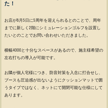
ス
ス
ー
た！
マ
マ
シ
ー
ー
ョ
ト
ト
ン
お店が8月5日に5周年を迎えられるとのことで、周年
プ
2）
2013-
ラ
2018
までに新しく2階にシミュレーションゴルフを設置し
ス）
たいとのことでお問い合わせいただきました。
横幅4000と十分なスペースがあるので、施主様希望の
左右打ちの導入が可能です。
お隣が個人宅様につき、防音対策を入念に打合せし、
ブースも圧迫感が出ないようにクッションマットで囲
うタイプではなく、ネットにて開閉可能な仕様にして
あります。