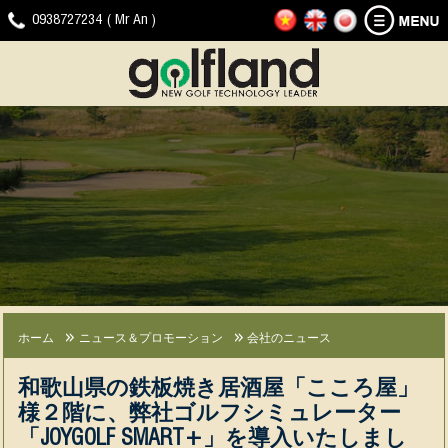
ホ
ゴ
ニ
ダ
ビ
ゴ
0938727234 ( Mr An )
ー
ル
ュ
ウ
デ
ル
ム
フ
ー
ン
オ
フ
シ
ス
ロ
ク
ラ
ミ
＆
ー
リ
ン
ュ
プ
ド
ッ
ド
レ
ロ
プ
へ
ー
モ
の
タ
ー
問
ー
シ
い
製
ョ
合
品
ン
わ
せ
JOYGOLF
G-
会
経
ニ
SMART+
SHOT
社
験
ュ
（ジ
SMART2（ジ
の
ー
ホーム
ニュース＆プロモーション
会社のニュース
ョ
ー
ニ
ス
イ
シ
ュ
＆
和歌山県の鉄板焼き居酒屋「こころ屋」
ゴ
ョ
ー
プ
様２階に、弊社ゴルフシミュレーター
ル
ッ
ス
ロ
フ
ト
モ
「JOYGOLF SMART+」を導入いたしまし