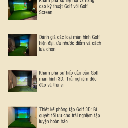
cao kỹ thuật Golf với Golf
Screen
Đánh giá các loại màn hình Golf
hiện đại, ưu nhược điểm và cách
lựa chọn
Khám phá sự hấp dẫn của Golf
màn hình 3D: Trải nghiệm độc
đáo và thú vị
Thiết kế phòng tập Golf 3D: Bí
quyết tối ưu cho trải nghiệm tập
luyện hoàn hảo