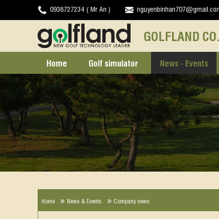
0938727234 ( Mr An )
nguyenbinhan707@gmail.co
GOLFLAND CO.
Home
Golf simulator
News - Events
Home
News & Events
Company news