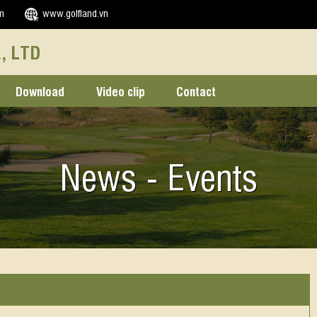
m
www.golfland.vn
, LTD
Download
Video clip
Contact
News - Events