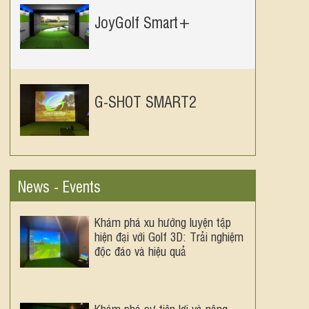
JoyGolf Smart+
G-SHOT SMART2
News - Events
Khám phá xu hướng luyện tập
hiện đại với Golf 3D: Trải nghiệm
độc đáo và hiệu quả
Khám phá sự tiện lợi và nâng