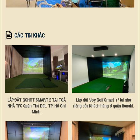
CÁC TIN KHÁC
LẮP ĐẶT GSHOT SMART 2 TẠI TOÀ
Lắp đặt 'Joy Golf Smart +' tại nhà
NHÀ TPS Quận Thủ Đức, TP. Hồ Chí
riêng của Khách hàng ở quận Ibaraki.
Minh.