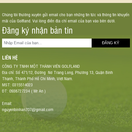
Chúng tôi thường xuyên gửi email cho bạn những tin tức và thông tin khuyến
mãi của Golfland. Vui lòng điền địa chỉ email của bạn vào bên dưới.
Đăng ký nhận bản tin
LIÊN HỆ
CÔNG TY TNHH MỘT THÀNH VIÊN GOLFLAND
Địa chỉ: Số 471/12, Đường Nơ Trang Long, Phường 13, Quận Bình
Thạnh, Thành Phố Hồ Chí Minh, Việt Nam.
MST: 0315514023
ĐT: 0938727234 ( Mr An )
Email:
nguyenbinhan707@gmail.com