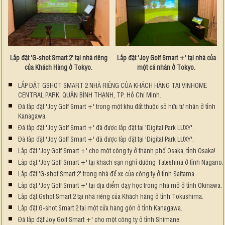
Lắp đặt 'G-shot Smart 2' tại nhà riêng
Lắp đặt 'Joy Golf Smart +' tại nhà của
của Khách Hàng ở Tokyo.
một cá nhân ở Tokyo.
LẮP ĐẶT GSHOT SMART 2 NHÀ RIÊNG CỦA KHÁCH HÀNG TẠI VINHOME
CENTRAL PARK, QUẬN BÌNH THẠNH, TP. Hồ Chí Minh.
Đã lắp đặt 'Joy Golf Smart +' trong một khu đất thuộc sở hữu tư nhân ở tỉnh
Kanagawa.
Đã lắp đặt 'Joy Golf Smart +' đã được lắp đặt tại 'Digital Park LUXY'.
Đã lắp đặt 'Joy Golf Smart +' đã được lắp đặt tại 'Digital Park LUXY'.
Lắp đặt 'Joy Golf Smart +' cho một công ty ở thành phố Osaka, tỉnh Osaka!
Lắp đặt 'Joy Golf Smart +' tại khách sạn nghỉ dưỡng Tateshina ở tỉnh Nagano.
Lắp đặt 'G-shot Smart 2' trong nhà để xe của công ty ở tỉnh Saitama.
Lắp đặt 'Joy Golf Smart +' tại địa điểm dạy học trong nhà mở ở tỉnh Okinawa.
Lắp đặt Gshot Smart 2 tại nhà riêng của Khách hàng ở tỉnh Tokushima.
Lắp đặt G-shot Smart 2 tại một cửa hàng gôn ở tỉnh Kanagawa.
Đã lắp đặt'Joy Golf Smart +' cho một công ty ở tỉnh Shimane.