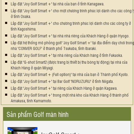
Lắp đặt 'Joy Golf Smart +' tại nhà của bạn ở tỉnh Kanagawa.
Lắp đặt 'Joy Golf Smart +' cho một chương trình phúc lợi dành cho các công t
ở tỉnh Osaka.
Lắp đặt 'Joy Golf Smart +' cho chương trình phúc lợi dành cho các công ty ở
tỉnh Kagoshima.
Lắp đặt 'Joy Golf Smart +' tại nhà nhà riêng của Khách Hàng ở quận Hyogo.
Lắp đặt hệ thống mô phỏng golf 'Joy Golf Smart +' tại địa điểm dạy chơi tron
nhà 'CONVER GOLF' ở thành phố Tsukuba, tỉnh Ibaraki.
Lắp đặt 'Joy Golf Smart +' tại nhà riêng của Khách hàng ở tỉnh Fukuoka.
Lắp đặt 'G-shot Smart2 (được trang bị thiết bị thu bóng tự động) tại nhà của
Khách Hàng ở quận Miyagi.
Lắp đặt 'Joy Golf Smart + (Full option)' tại nhà của bạn ở Thành phố Kyoto.
Lắp đặt 'Joy Golf Smart +' tại Bar Golf 'NORUZURU' ở tỉnh Niigata.
Lắp đặt 'Joy Golf Smart +' tại riêng của Khách Hàng ở quận Kagawa.
Lắp đặt 'Joy Golf Smart +' trong một nhà kho của Khách Hàng ở thành phố
Amakusa, tỉnh Kumamoto.
Sản phẩm Golf màn hình