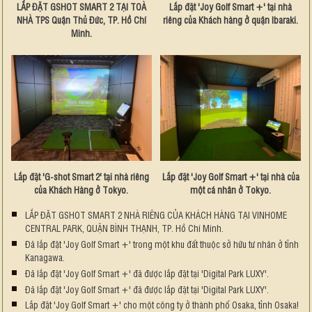
LẮP ĐẶT GSHOT SMART 2 TẠI TOÀ
Lắp đặt 'Joy Golf Smart +' tại nhà
NHÀ TPS Quận Thủ Đức, TP. Hồ Chí
riêng của Khách hàng ở quận Ibaraki.
Minh.
Lắp đặt 'G-shot Smart 2' tại nhà riêng
Lắp đặt 'Joy Golf Smart +' tại nhà của
của Khách Hàng ở Tokyo.
một cá nhân ở Tokyo.
LẮP ĐẶT GSHOT SMART 2 NHÀ RIÊNG CỦA KHÁCH HÀNG TẠI VINHOME
CENTRAL PARK, QUẬN BÌNH THẠNH, TP. Hồ Chí Minh.
Đã lắp đặt 'Joy Golf Smart +' trong một khu đất thuộc sở hữu tư nhân ở tỉnh
Kanagawa.
Đã lắp đặt 'Joy Golf Smart +' đã được lắp đặt tại 'Digital Park LUXY'.
Đã lắp đặt 'Joy Golf Smart +' đã được lắp đặt tại 'Digital Park LUXY'.
Lắp đặt 'Joy Golf Smart +' cho một công ty ở thành phố Osaka, tỉnh Osaka!