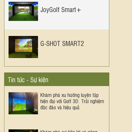
JoyGolf Smart+
G-SHOT SMART2
Tin tức - Sự kiện
Khám phá xu hướng luyện tập
hiện đại với Golf 3D: Trải nghiệm
độc đáo và hiệu quả
Khám phá sự tiện lợi và nâng