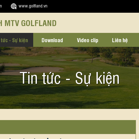
m
www.golfland.vn
H MTV GOLFLAND
 tức - Sự kiện
Download
Video clip
Liên hệ
Tin tức - Sự kiện