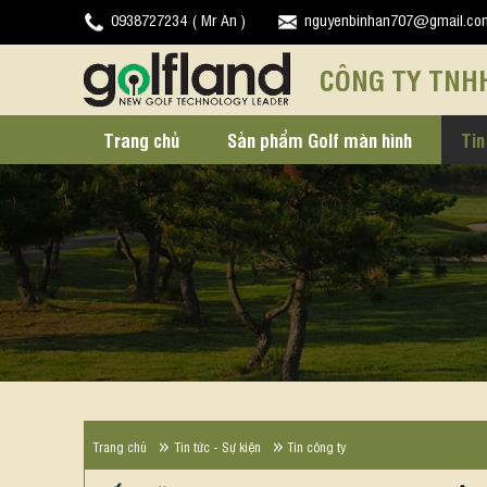
0938727234 ( Mr An )
nguyenbinhan707@gmail.co
CÔNG TY TNH
Trang chủ
Sản phẩm Golf màn hình
Tin
Trang chủ
Tin tức - Sự kiện
Tin công ty